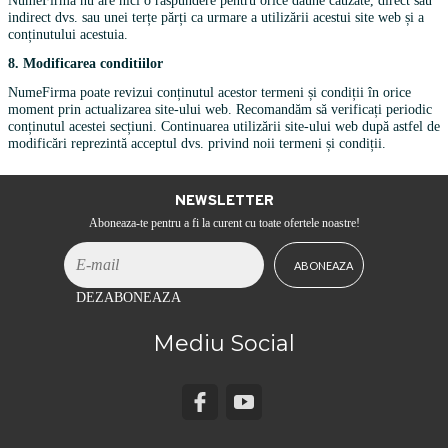
NumeFirma nu are nici o răspundere pentru orice daune cauzate, direct sau
indirect dvs. sau unei terțe părți ca urmare a utilizării acestui site web și a
conținutului acestuia.
8. Modificarea conditiilor
NumeFirma poate revizui conținutul acestor termeni și condiții în orice
moment prin actualizarea site-ului web. Recomandăm să verificați periodic
conținutul acestei secțiuni. Continuarea utilizării site-ului web după astfel de
modificări reprezintă acceptul dvs. privind noii termeni și condiții.
NEWSLETTER
Aboneaza-te pentru a fi la curent cu toate ofertele noastre!
DEZABONEAZA
Mediu Social