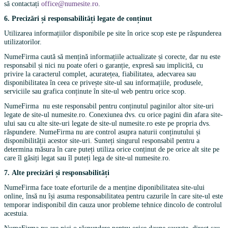
să contactați
office@numesite.ro
.
6. Precizări și responsabilități legate de conținut
Utilizarea informațiilor disponibile pe site în orice scop este pe răspunderea
utilizatorilor.
NumeFirma caută să mențină informațiile actualizate și corecte, dar nu este
responsabil și nici nu poate oferi o garanție, expresă sau implicită, cu
privire la caracterul complet, acuratețea, fiabilitatea, adecvarea sau
disponibilitatea în ceea ce privește site-ul sau informațiile, produsele,
serviciile sau grafica conținute în site-ul web pentru orice scop.
NumeFirma nu este responsabil pentru conținutul paginilor altor site-uri
legate de site-ul numesite.ro. Conexiunea dvs. cu orice pagini din afara site-
ului sau cu alte site-uri legate de site-ul numesite.ro este pe propria dvs.
răspundere. NumeFirma nu are control asupra naturii conținutului și
disponibilității acestor site-uri. Sunteți singurul responsabil pentru a
determina măsura în care puteți utiliza orice conținut de pe orice alt site pe
care îl găsiți legat sau îl puteți lega de site-ul numesite.ro.
7. Alte precizări și responsabilități
NumeFirma face toate eforturile de a menține diponibilitatea site-ului
online, însă nu își asuma responsabilitatea pentru cazurile în care site-ul este
temporar indisponibil din cauza unor probleme tehnice dincolo de controlul
acestuia.