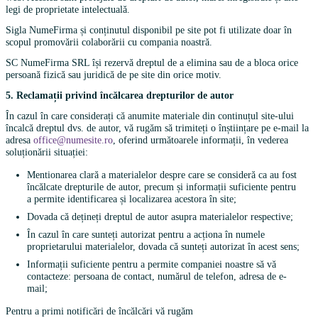
legi de proprietate intelectuală.
Sigla NumeFirma și conținutul disponibil pe site pot fi utilizate doar în
scopul promovării colaborării cu compania noastră.
SC NumeFirma SRL își rezervă dreptul de a elimina sau de a bloca orice
persoană fizică sau juridică de pe site din orice motiv.
5. Reclamații privind încălcarea drepturilor de autor
În cazul în care considerați că anumite materiale din continuțul site-ului
încalcă dreptul dvs. de autor, vă rugăm să trimiteți o înștiințare pe e-mail la
adresa
office@numesite.ro
, oferind următoarele informații, în vederea
soluționării situației:
Mentionarea clară a materialelor despre care se consideră ca au fost
încălcate drepturile de autor, precum și informații suficiente pentru
a permite identificarea și localizarea acestora în site;
Dovada că dețineți dreptul de autor asupra materialelor respective;
În cazul în care sunteți autorizat pentru a acționa în numele
proprietarului materialelor, dovada că sunteți autorizat în acest sens;
Informații suficiente pentru a permite companiei noastre să vă
contacteze: persoana de contact, numărul de telefon, adresa de e-
mail;
Pentru a primi notificări de încălcări vă rugăm