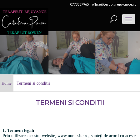
0773387965
office@terapiarejuvance.ro
Toggl
naviga
Home
Termeni si conditii
TERMENI SI CONDITII
1. Termeni legali
Prin utilizarea acestui website, www.numesite.ro, sunteți de acord cu aceste