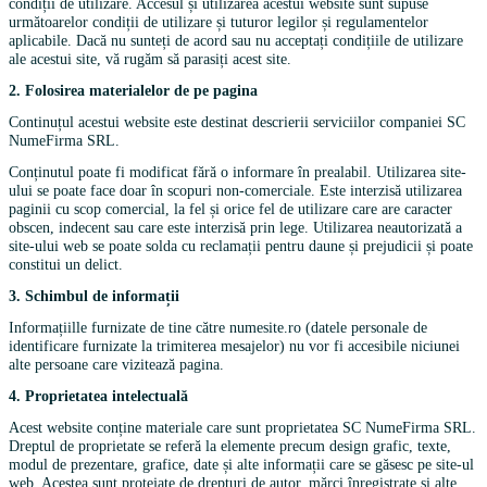
condiții de utilizare. Accesul și utilizarea acestui website sunt supuse
următoarelor condiții de utilizare și tuturor legilor și regulamentelor
aplicabile. Dacă nu sunteți de acord sau nu acceptați condițiile de utilizare
ale acestui site, vă rugăm să parasiți acest site.
2. Folosirea materialelor de pe pagina
Continuțul acestui website este destinat descrierii serviciilor companiei SC
NumeFirma SRL.
Conținutul poate fi modificat fără o informare în prealabil. Utilizarea site-
ului se poate face doar în scopuri non-comerciale. Este interzisă utilizarea
paginii cu scop comercial, la fel și orice fel de utilizare care are caracter
obscen, indecent sau care este interzisă prin lege. Utilizarea neautorizată a
site-ului web se poate solda cu reclamații pentru daune și prejudicii și poate
constitui un delict.
3. Schimbul de informații
Informațiille furnizate de tine către numesite.ro (datele personale de
identificare furnizate la trimiterea mesajelor) nu vor fi accesibile niciunei
alte persoane care vizitează pagina.
4. Proprietatea intelectuală
Acest website conține materiale care sunt proprietatea SC NumeFirma SRL.
Dreptul de proprietate se referă la elemente precum design grafic, texte,
modul de prezentare, grafice, date și alte informații care se găsesc pe site-ul
web. Acestea sunt protejate de drepturi de autor, mărci înregistrate și alte